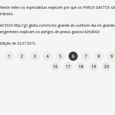
Neste vídeo os especialistas explicam por que os PNEUS GASTOS sã
trânsito.
ACESSE
http://g1.globo.com/rs/rio-grande-do-sul/bom-dia-rio-grande/
engenheiro-explicam-os-perigos-de-pneus-gastos/4292843/
Edição de 02.07.2015.
1
2
3
4
5
6
7
8
9
16
17
18
19
20