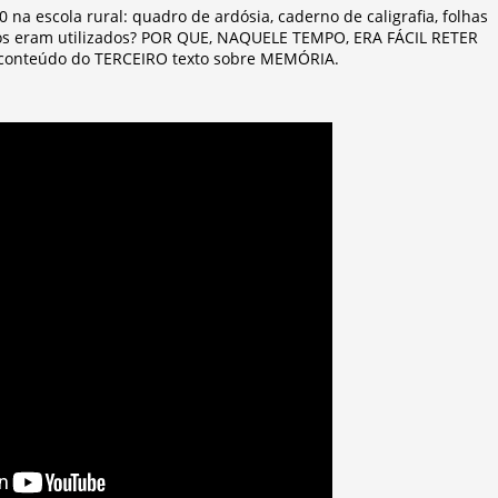
na escola rural: quadro de ardósia, caderno de caligrafia, folhas
ros eram utilizados? POR QUE, NAQUELE TEMPO, ERA FÁCIL RETER
 conteúdo do TERCEIRO texto sobre MEMÓRIA.